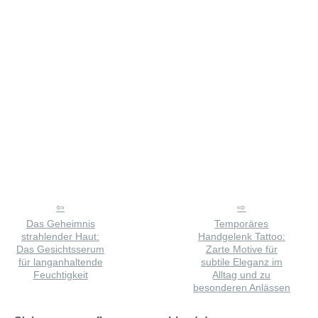
Das Geheimnis
Temporäres
strahlender Haut:
Handgelenk Tattoo:
Das Gesichtsserum
Zarte Motive für
für langanhaltende
subtile Eleganz im
Feuchtigkeit
Alltag und zu
besonderen Anlässen