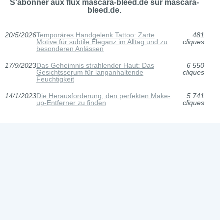
S'abonner aux flux mascara-bleed.de sur mascara-
bleed.de.
20/5/2026
Temporäres Handgelenk Tattoo: Zarte
481
Motive für subtile Eleganz im Alltag und zu
cliques
besonderen Anlässen
17/9/2023
Das Geheimnis strahlender Haut: Das
6 550
Gesichtsserum für langanhaltende
cliques
Feuchtigkeit
14/1/2023
Die Herausforderung, den perfekten Make-
5 741
up-Entferner zu finden
cliques